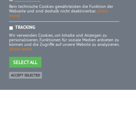
Rein technische Cookies gewährleisten die Funktion der
Webseite und sind deshalb nicht deaktivierbar.
(show
more)
TRACKING
Wir verwenden Cookies, um Inhalte und Anzeigen zu
personalisieren, Funktionen für soziale Medien anbieten zu
können und die Zugriffe auf unsere Website zu analysieren.
(show more)
SELECT ALL
ACCEPT SELECTED
Shop
0 Product