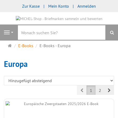
Zur Kasse
Mein Konto
Anmelden
S
Navigation
Startseite
E-Books
E-Books - Europa
Europa
Prev
Nex
1
2