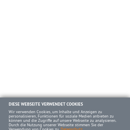
DIESE WEBSEITE VERWENDET COOKIES
Wir verwenden Cookies, um Inhalte und Anzeigen zu
personalisieren, Funktionen für soziale Medien anbieten zu
können und die Zugriffe auf unsere Webseite zu analysieren.
Durch die Nutzung unserer Webseite stimmen Sie der
Verwendung von Cookies zu.
Datenschutz