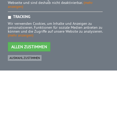
Webseite und sind deshalb nicht deaktivierbar.
(mehr
anzeigen)
TRACKING
Wir verwenden Cookies, um Inhalte und Anzeigen zu
personalisieren, Funktionen für soziale Medien anbieten zu
können und die Zugriffe auf unsere Website zu analysieren.
(mehr anzeigen)
ALLEN ZUSTIMMEN
AUSWAHL ZUSTIMMEN
Ware
0 Artikel