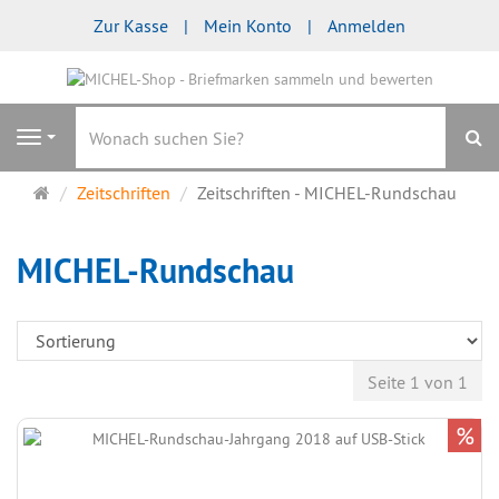
Zur Kasse
Mein Konto
Anmelden
S
Navigation
Startseite
Zeitschriften
Zeitschriften - MICHEL-Rundschau
MICHEL-Rundschau
Seite 1 von 1
%