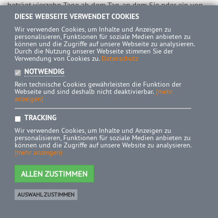
beträgt vierzehn Tage ab dem Tag, an dem Sie oder ein von
Ihnen benannter Dritter, der nicht der Beförderer ist, die erste
DIESE WEBSEITE VERWENDET COOKIES
Ware in Besitz genommen haben bzw. hat. Um Ihr
Wir verwenden Cookies, um Inhalte und Anzeigen zu
Widerrufsrecht auszuüben, müssen Sie uns (Schwaneberger
personalisieren, Funktionen für soziale Medien anbieten zu
können und die Zugriffe auf unsere Webseite zu analysieren.
Verlag GmbH, Industriestraße 1, 82110 Germering; Telefon: +
Durch die Nutzung unserer Webseite stimmen Sie der
49 (0) 89 323 93-02, Telefax: + 49 (0) 89 323 93 248, E-Mail:
Verwendung von Cookies zu.
Datenschutz
info@michel.de) mittels einer eindeutigen Erklärung (z. B. ein
NOTWENDIG
mit der Post versandter Brief oder eine E-Mail) über Ihren
Rein technische Cookies gewährleisten die Funktion der
Entschluss, diesen Vertrag zu widerrufen, informieren. Sie
Webseite und sind deshalb nicht deaktivierbar.
(mehr
anzeigen)
können dafür das beigefügte Muster-Widerrufsformular
verwenden, das jedoch nicht vorgeschrieben ist. Zur Wahrung
TRACKING
der Widerrufsfrist reicht es aus, dass Sie die Mitteilung über
Wir verwenden Cookies, um Inhalte und Anzeigen zu
die Ausübung des Widerrufsrechts vor Ablauf der
personalisieren, Funktionen für soziale Medien anbieten zu
Widerrufsfrist absenden.
können und die Zugriffe auf unsere Website zu analysieren.
(mehr anzeigen)
Folgen des Widerrufs
ALLEN ZUSTIMMEN
Wenn Sie diesen Vertrag widerrufen, haben wir Ihnen alle
Zahlungen, die wir von Ihnen erhalten haben, einschließlich
AUSWAHL ZUSTIMMEN
der Lieferkosten (mit Ausnahme der zusätzlichen Kosten, die
sich daraus ergeben, dass Sie eine andere Art der Lieferung
Ware
0 Artikel