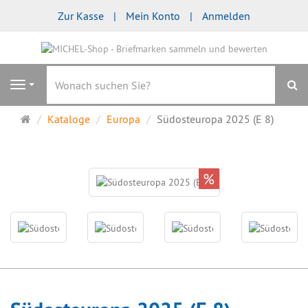
Zur Kasse
Mein Konto
Anmelden
S
Navigation
Startseite
Kataloge
Europa
Südosteuropa 2025 (E 8)
%