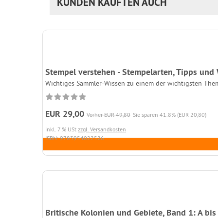
KUNDEN KAUFTEN AUCH
Stempel verstehen - Stempelarten, Tipps un
Wichtiges Sammler-Wissen zu einem der wichtigsten Theme
EUR 29,00
Vorher EUR 49,80
Sie sparen 41.8% (EUR 20,80)
inkl. 7 % USt
zzgl. Versandkosten
ISBN: 9783954022526
Britische Kolonien und Gebiete, Band 1: A bis