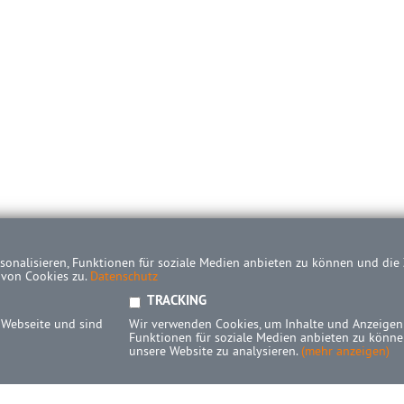
onalisieren, Funktionen für soziale Medien anbieten zu können und die Z
 von Cookies zu.
Datenschutz
TRACKING
 Webseite und sind
Wir verwenden Cookies, um Inhalte und Anzeigen 
Funktionen für soziale Medien anbieten zu können
unsere Website zu analysieren.
(mehr anzeigen)