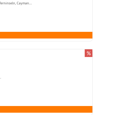
ferninseln, Cayman...
%
.