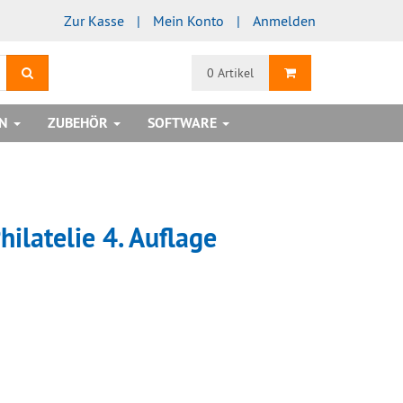
Zur Kasse
Mein Konto
Anmelden
Suchen
Warenkorb
0 Artikel
EN
ZUBEHÖR
SOFTWARE
ilatelie 4. Auflage