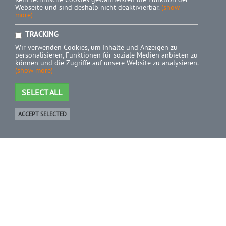
Webseite und sind deshalb nicht deaktivierbar.
(show
more)
TRACKING
Wir verwenden Cookies, um Inhalte und Anzeigen zu
personalisieren, Funktionen für soziale Medien anbieten zu
können und die Zugriffe auf unsere Website zu analysieren.
(show more)
SELECT ALL
ACCEPT SELECTED
Shop
0 Product