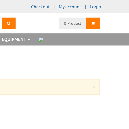
Checkout
My account
Login
search
Shopping Cart
0 Product
EQUIPMENT
Close
×