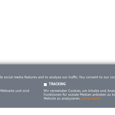
e social media features and to analyse our traffic. You consent to our co
TRACKING
 Webseite und sind
Wir verwenden Cookies, um Inhalte und Anzei
Funktionen für soziale Medien anbieten zu k
Website zu analysieren.
(show more)