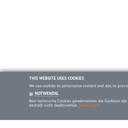
THIS WEBSITE USES COOKIES
We use cookies to personalise content and ads, to provid
NOTWENDIG
Rein technische Cookies gewährleisten die Funktion der
deshalb nicht deaktivierbar.
(show more)