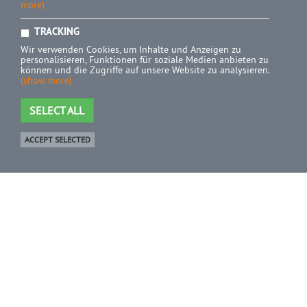
more)
TRACKING
Wir verwenden Cookies, um Inhalte und Anzeigen zu
personalisieren, Funktionen für soziale Medien anbieten zu
können und die Zugriffe auf unsere Website zu analysieren.
(show more)
SELECT ALL
ACCEPT SELECTED
Shop
0 Product