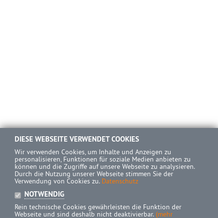
DIESE WEBSEITE VERWENDET COOKIES
Wir verwenden Cookies, um Inhalte und Anzeigen zu
personalisieren, Funktionen für soziale Medien anbieten zu
können und die Zugriffe auf unsere Webseite zu analysieren.
Durch die Nutzung unserer Webseite stimmen Sie der
Verwendung von Cookies zu.
Datenschutz
NOTWENDIG
Rein technische Cookies gewährleisten die Funktion der
Webseite und sind deshalb nicht deaktivierbar.
(mehr