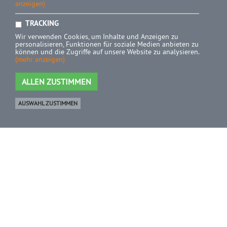
anzeigen)
TRACKING
Wir verwenden Cookies, um Inhalte und Anzeigen zu
personalisieren, Funktionen für soziale Medien anbieten zu
können und die Zugriffe auf unsere Website zu analysieren.
(mehr anzeigen)
ALLEN ZUSTIMMEN
AUSWAHL ZUSTIMMEN
Ware
0 Artikel