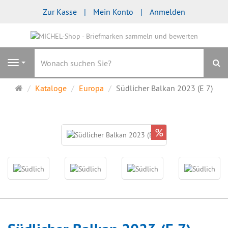
Zur Kasse
Mein Konto
Anmelden
S
Navigation
Startseite
Kataloge
Europa
Südlicher Balkan 2023 (E 7)
%