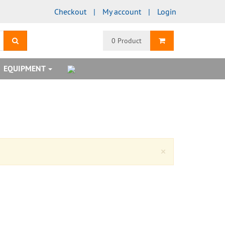
Checkout
My account
Login
search
Shopping Cart
0 Product
EQUIPMENT
Close
×