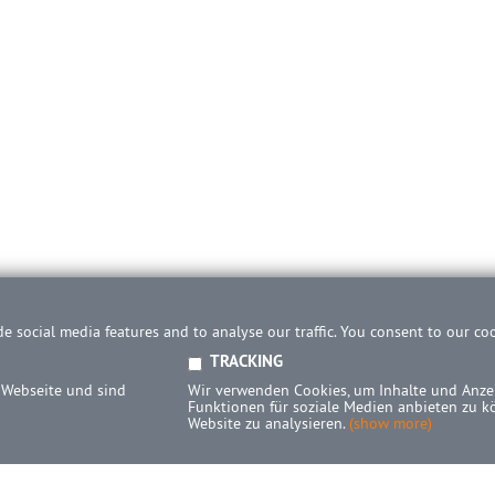
e social media features and to analyse our traffic. You consent to our co
TRACKING
 Webseite und sind
Wir verwenden Cookies, um Inhalte und Anzei
Funktionen für soziale Medien anbieten zu k
Website zu analysieren.
(show more)