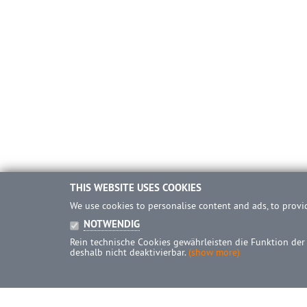
THIS WEBSITE USES COOKIES
We use cookies to personalise content and ads, to provid
NOTWENDIG
Rein technische Cookies gewährleisten die Funktion der
deshalb nicht deaktivierbar.
(show more)