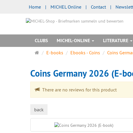
Home
|
MICHEL Online
|
Contact
|
Newslet
CLUBS
MICHEL-ONLINE
LITERATURE
Main
E-books
Ebooks - Coins
Coins Germa
page
Coins Germany 2026 (E-b
There are no reviews for this product
back