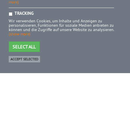
more)
TRACKING
Wir verwenden Cookies, um Inhalte und Anzeigen zu
personalisieren, Funktionen für soziale Medien anbieten zu
können und die Zugriffe auf unsere Website zu analysieren.
(show more)
SELECT ALL
ACCEPT SELECTED
Shop
0 Product