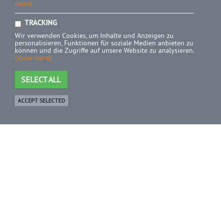
more)
TRACKING
Wir verwenden Cookies, um Inhalte und Anzeigen zu
personalisieren, Funktionen für soziale Medien anbieten zu
können und die Zugriffe auf unsere Website zu analysieren.
(show more)
SELECT ALL
ACCEPT SELECTED
Shop
0 Product