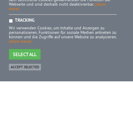
Webseite und sind deshalb nicht deaktivierbar.
(show
more)
TRACKING
Wir verwenden Cookies, um Inhalte und Anzeigen zu
personalisieren, Funktionen für soziale Medien anbieten zu
können und die Zugriffe auf unsere Website zu analysieren.
(show more)
SELECT ALL
ACCEPT SELECTED
Shop
0 Product