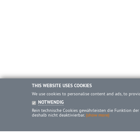
THIS WEBSITE USES COOKIES
We use cookies to personalise content and ads, to provid
NOTWENDIG
Rein technische Cookies gewährleisten die Funktion der
deshalb nicht deaktivierbar.
(show more)