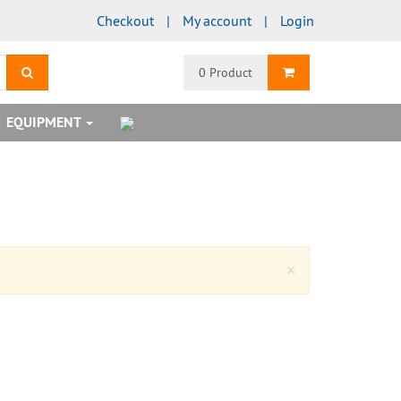
Checkout
My account
Login
search
Shopping Cart
0 Product
EQUIPMENT
Close
×