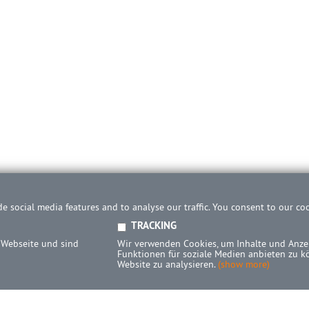
e social media features and to analyse our traffic. You consent to our co
TRACKING
 Webseite und sind
Wir verwenden Cookies, um Inhalte und Anzei
Funktionen für soziale Medien anbieten zu k
Website zu analysieren.
(show more)