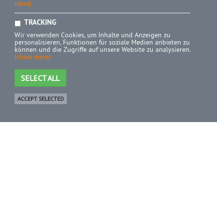
more)
TRACKING
Wir verwenden Cookies, um Inhalte und Anzeigen zu
personalisieren, Funktionen für soziale Medien anbieten zu
können und die Zugriffe auf unsere Website zu analysieren.
(show more)
SELECT ALL
ACCEPT SELECTED
Shop
0 Product