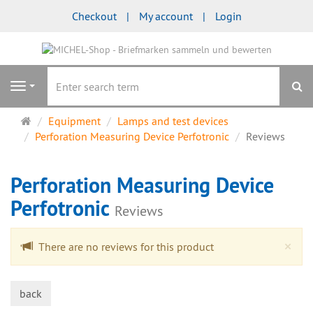
Checkout
My account
Login
se
Navigation
Main
Equipment
Lamps and test devices
page
Perforation Measuring Device Perfotronic
Reviews
Perforation Measuring Device
Perfotronic
Reviews
Cl
×
There are no reviews for this product
back