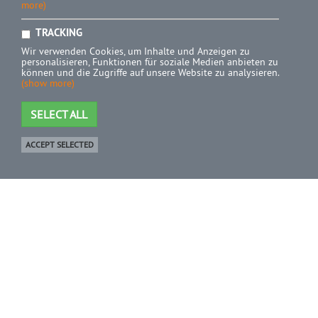
more)
TRACKING
Wir verwenden Cookies, um Inhalte und Anzeigen zu
personalisieren, Funktionen für soziale Medien anbieten zu
können und die Zugriffe auf unsere Website zu analysieren.
(show more)
SELECT ALL
ACCEPT SELECTED
Shop
0 Product