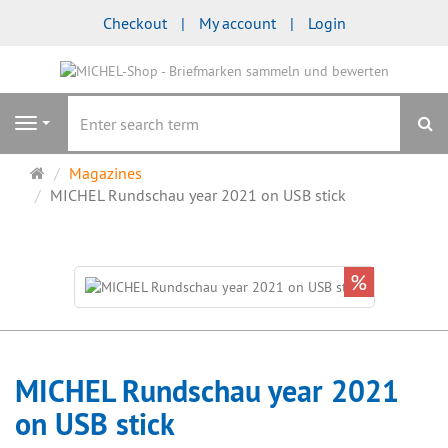
Checkout
My account
Login
se
Navigation
Main
Magazines
page
MICHEL Rundschau year 2021 on USB stick
%
MICHEL Rundschau year 2021
on USB stick