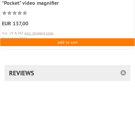
"Pocket" video magnifier
EUR 137,00
incl. 19 % VAT
excl. shipping costs
Product.Nr. 9791
add to cart
REVIEWS