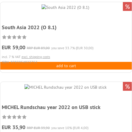
%
South Asia 2022 (O 8.1)
EUR 59,00
RRP EUR 89,00
you save 33.7% (EUR 30,00)
incl. 7 % VAT
excl. shipping costs
ISBN: 9783954023752
add to cart
%
MICHEL Rundschau year 2022 on USB stick
EUR 35,90
RRP EUR 39,90
you save 10% (EUR 4,00)