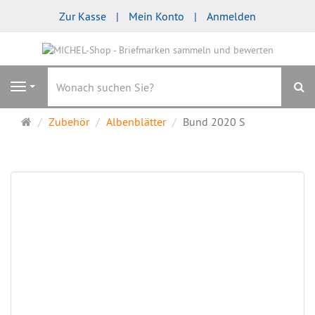
Zur Kasse
Mein Konto
Anmelden
S
Navigation
Startseite
Zubehör
Albenblätter
Bund 2020 S