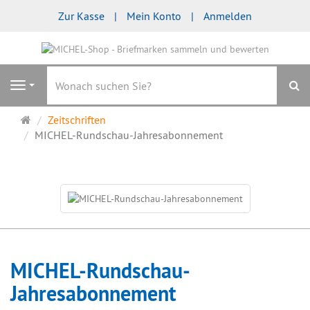
Zur Kasse
Mein Konto
Anmelden
S
Navigation
Startseite
Zeitschriften
MICHEL-Rundschau-Jahresabonnement
MICHEL-Rundschau-
Jahresabonnement