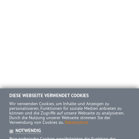
DIESE WEBSEITE VERWENDET COOKIES
Wir verwenden Cookies, um Inhalte und Anzeigen zu
personalisieren, Funktionen für soziale Medien anbieten zu
können und die Zugriffe auf unsere Webseite zu analysieren.
Durch die Nutzung unserer Webseite stimmen Sie der
Verwendung von Cookies zu.
Datenschutz
NOTWENDIG
Rein technische Cookies gewährleisten die Funktion der