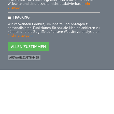
Webseite und sind deshalb nicht deaktivierbar.
(mehr
anzeigen)
TRACKING
Wir verwenden Cookies, um Inhalte und Anzeigen zu
personalisieren, Funktionen für soziale Medien anbieten zu
können und die Zugriffe auf unsere Website zu analysieren.
(mehr anzeigen)
ALLEN ZUSTIMMEN
AUSWAHL ZUSTIMMEN
Ware
0 Artikel