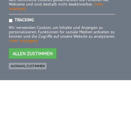
Webseite und sind deshalb nicht deaktivierbar.
(mehr
anzeigen)
TRACKING
Wir verwenden Cookies, um Inhalte und Anzeigen zu
personalisieren, Funktionen für soziale Medien anbieten zu
können und die Zugriffe auf unsere Website zu analysieren.
(mehr anzeigen)
ALLEN ZUSTIMMEN
AUSWAHL ZUSTIMMEN
Ware
0 Artikel