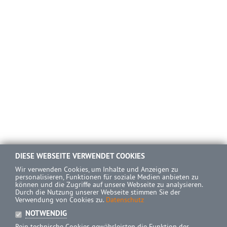
DIESE WEBSEITE VERWENDET COOKIES
Wir verwenden Cookies, um Inhalte und Anzeigen zu
personalisieren, Funktionen für soziale Medien anbieten zu
können und die Zugriffe auf unsere Webseite zu analysieren.
Durch die Nutzung unserer Webseite stimmen Sie der
Verwendung von Cookies zu.
Datenschutz
NOTWENDIG
Rein technische Cookies gewährleisten die Funktion der