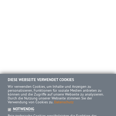
DIESE WEBSEITE VERWENDET COOKIES
Wir verwenden Cookies, um Inhalte und Anzeigen zu
personalisieren, Funktionen für soziale Medien anbieten zu
können und die Zugriffe auf unsere Webseite zu analysieren.
Durch die Nutzung unserer Webseite stimmen Sie der
Verwendung von Cookies zu.
Datenschutz
NOTWENDIG
Rein technische Cookies gewährleisten die Funktion der