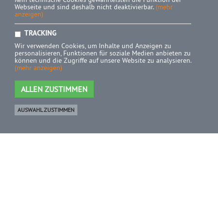
Webseite und sind deshalb nicht deaktivierbar.
(mehr
anzeigen)
TRACKING
Wir verwenden Cookies, um Inhalte und Anzeigen zu
personalisieren, Funktionen für soziale Medien anbieten zu
können und die Zugriffe auf unsere Website zu analysieren.
(mehr anzeigen)
ALLEN ZUSTIMMEN
AUSWAHL ZUSTIMMEN
Ware
0 Artikel