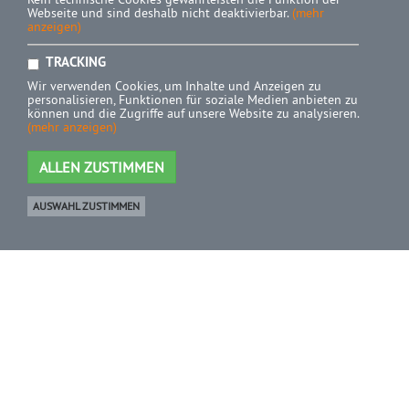
Webseite und sind deshalb nicht deaktivierbar.
(mehr
anzeigen)
TRACKING
Wir verwenden Cookies, um Inhalte und Anzeigen zu
personalisieren, Funktionen für soziale Medien anbieten zu
können und die Zugriffe auf unsere Website zu analysieren.
(mehr anzeigen)
ALLEN ZUSTIMMEN
AUSWAHL ZUSTIMMEN
Ware
0 Artikel