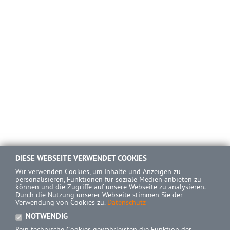
DIESE WEBSEITE VERWENDET COOKIES
Wir verwenden Cookies, um Inhalte und Anzeigen zu
personalisieren, Funktionen für soziale Medien anbieten zu
können und die Zugriffe auf unsere Webseite zu analysieren.
Durch die Nutzung unserer Webseite stimmen Sie der
Verwendung von Cookies zu.
Datenschutz
NOTWENDIG
Rein technische Cookies gewährleisten die Funktion der