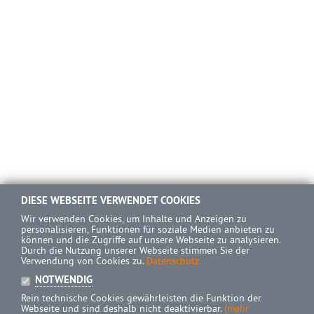
DIESE WEBSEITE VERWENDET COOKIES
Wir verwenden Cookies, um Inhalte und Anzeigen zu
personalisieren, Funktionen für soziale Medien anbieten zu
können und die Zugriffe auf unsere Webseite zu analysieren.
Durch die Nutzung unserer Webseite stimmen Sie der
Verwendung von Cookies zu.
Datenschutz
NOTWENDIG
Rein technische Cookies gewährleisten die Funktion der
Webseite und sind deshalb nicht deaktivierbar.
(mehr