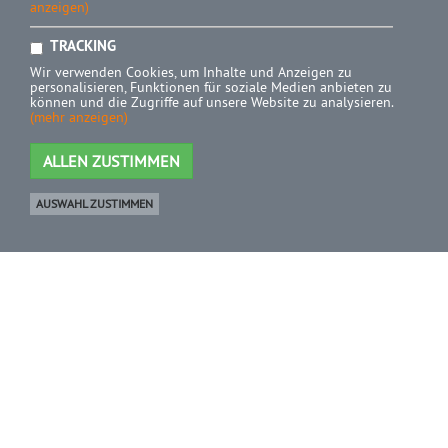
anzeigen)
TRACKING
Wir verwenden Cookies, um Inhalte und Anzeigen zu
personalisieren, Funktionen für soziale Medien anbieten zu
können und die Zugriffe auf unsere Website zu analysieren.
(mehr anzeigen)
ALLEN ZUSTIMMEN
AUSWAHL ZUSTIMMEN
Ware
0 Artikel