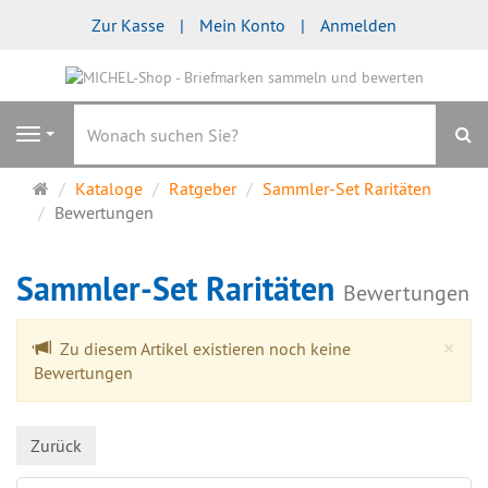
Zur Kasse
Mein Konto
Anmelden
S
Navigation
Startseite
Kataloge
Ratgeber
Sammler-Set Raritäten
Bewertungen
Sammler-Set Raritäten
Bewertungen
Cl
×
Zu diesem Artikel existieren noch keine
Bewertungen
Zurück