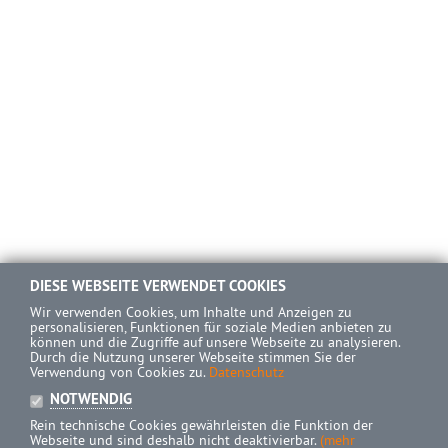
DIESE WEBSEITE VERWENDET COOKIES
Wir verwenden Cookies, um Inhalte und Anzeigen zu
personalisieren, Funktionen für soziale Medien anbieten zu
können und die Zugriffe auf unsere Webseite zu analysieren.
Durch die Nutzung unserer Webseite stimmen Sie der
Verwendung von Cookies zu.
Datenschutz
NOTWENDIG
Rein technische Cookies gewährleisten die Funktion der
Webseite und sind deshalb nicht deaktivierbar.
(mehr