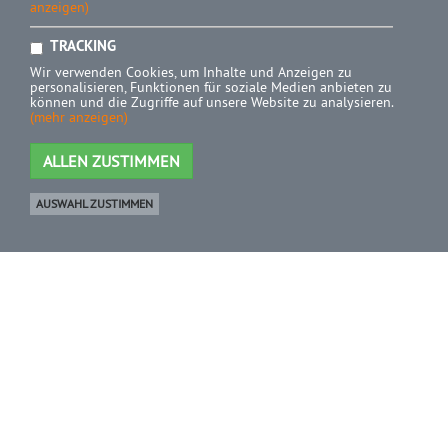
anzeigen)
TRACKING
Wir verwenden Cookies, um Inhalte und Anzeigen zu
personalisieren, Funktionen für soziale Medien anbieten zu
können und die Zugriffe auf unsere Website zu analysieren.
(mehr anzeigen)
ALLEN ZUSTIMMEN
AUSWAHL ZUSTIMMEN
Ware
0 Artikel