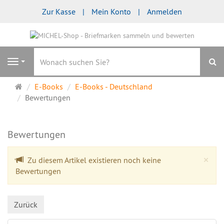
Zur Kasse
Mein Konto
Anmelden
S
Navigation
Startseite
E-Books
E-Books - Deutschland
Bewertungen
Bewertungen
Cl
×
Zu diesem Artikel existieren noch keine
Bewertungen
Zurück