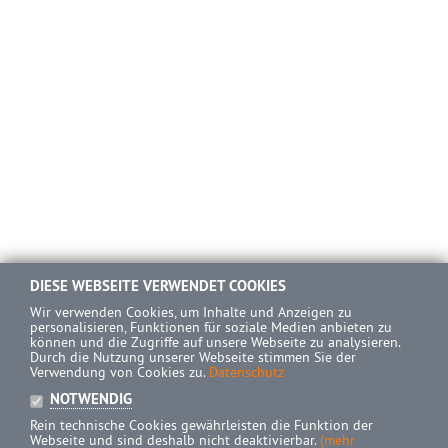
DIESE WEBSEITE VERWENDET COOKIES
Wir verwenden Cookies, um Inhalte und Anzeigen zu
personalisieren, Funktionen für soziale Medien anbieten zu
können und die Zugriffe auf unsere Webseite zu analysieren.
Durch die Nutzung unserer Webseite stimmen Sie der
Verwendung von Cookies zu.
Datenschutz
NOTWENDIG
Rein technische Cookies gewährleisten die Funktion der
Webseite und sind deshalb nicht deaktivierbar.
(mehr