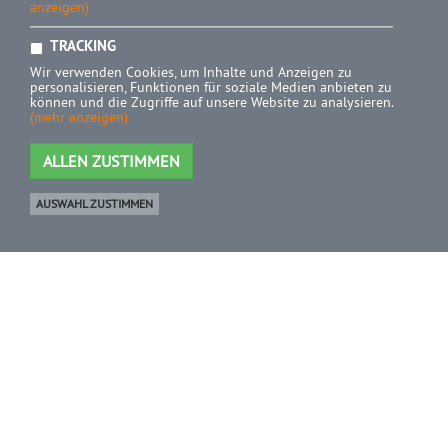
anzeigen)
TRACKING
Wir verwenden Cookies, um Inhalte und Anzeigen zu
personalisieren, Funktionen für soziale Medien anbieten zu
können und die Zugriffe auf unsere Website zu analysieren.
(mehr anzeigen)
ALLEN ZUSTIMMEN
AUSWAHL ZUSTIMMEN
Ware
0 Artikel