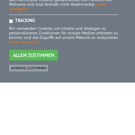
Webseite und sind deshalb nicht deaktivierbar.
(mehr
anzeigen)
TRACKING
Wir verwenden Cookies, um Inhalte und Anzeigen zu
personalisieren, Funktionen für soziale Medien anbieten zu
können und die Zugriffe auf unsere Website zu analysieren.
(mehr anzeigen)
ALLEN ZUSTIMMEN
AUSWAHL ZUSTIMMEN
Ware
0 Artikel