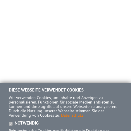
DIESE WEBSEITE VERWENDET COOKIES
Wir verwenden Cookies, um Inhalte und Anzeigen zu
personalisieren, Funktionen für soziale Medien anbieten zu
können und die Zugriffe auf unsere Webseite zu analysieren.
Durch die Nutzung unserer Webseite stimmen Sie der
Verwendung von Cookies zu.
Datenschutz
NOTWENDIG
Rein technische Cookies gewährleisten die Funktion der