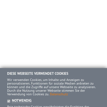
DIESE WEBSEITE VERWENDET COOKIES
Wir verwenden Cookies, um Inhalte und Anzeigen zu
personalisieren, Funktionen für soziale Medien anbieten zu
können und die Zugriffe auf unsere Webseite zu analysieren.
Durch die Nutzung unserer Webseite stimmen Sie der
Verwendung von Cookies zu.
Datenschutz
NOTWENDIG
Rein technische Cookies gewährleisten die Funktion der