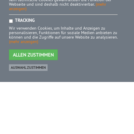
Webseite und sind deshalb nicht deaktivierbar.
(mehr
anzeigen)
TRACKING
Wir verwenden Cookies, um Inhalte und Anzeigen zu
personalisieren, Funktionen für soziale Medien anbieten zu
können und die Zugriffe auf unsere Website zu analysieren.
(mehr anzeigen)
ALLEN ZUSTIMMEN
AUSWAHL ZUSTIMMEN
Ware
0 Artikel