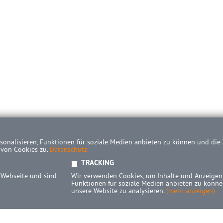
onalisieren, Funktionen für soziale Medien anbieten zu können und die Z
 von Cookies zu.
Datenschutz
TRACKING
 Webseite und sind
Wir verwenden Cookies, um Inhalte und Anzeigen 
Funktionen für soziale Medien anbieten zu können
unsere Website zu analysieren.
(mehr anzeigen)