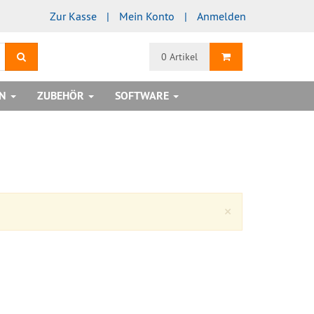
Zur Kasse
Mein Konto
Anmelden
Suchen
Warenkorb
0 Artikel
EN
ZUBEHÖR
SOFTWARE
Close
×