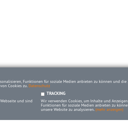
onalisieren, Funktionen für soziale Medien anbieten zu können und die Z
 von Cookies zu.
Datenschutz
TRACKING
 Webseite und sind
Wir verwenden Cookies, um Inhalte und Anzeigen 
Funktionen für soziale Medien anbieten zu können
unsere Website zu analysieren.
(mehr anzeigen)