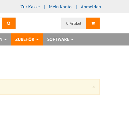
Zur Kasse
Mein Konto
Anmelden
Suchen
Warenkorb
0 Artikel
EN
ZUBEHÖR
SOFTWARE
Close
×