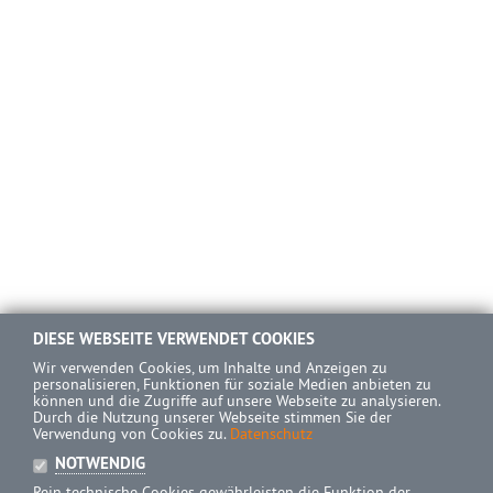
DIESE WEBSEITE VERWENDET COOKIES
Wir verwenden Cookies, um Inhalte und Anzeigen zu
personalisieren, Funktionen für soziale Medien anbieten zu
können und die Zugriffe auf unsere Webseite zu analysieren.
Durch die Nutzung unserer Webseite stimmen Sie der
Verwendung von Cookies zu.
Datenschutz
NOTWENDIG
Rein technische Cookies gewährleisten die Funktion der