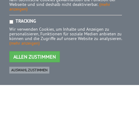
Webseite und sind deshalb nicht deaktivierbar.
(mehr
anzeigen)
TRACKING
Wir verwenden Cookies, um Inhalte und Anzeigen zu
personalisieren, Funktionen für soziale Medien anbieten zu
können und die Zugriffe auf unsere Website zu analysieren.
(mehr anzeigen)
ALLEN ZUSTIMMEN
AUSWAHL ZUSTIMMEN
Ware
0 Artikel