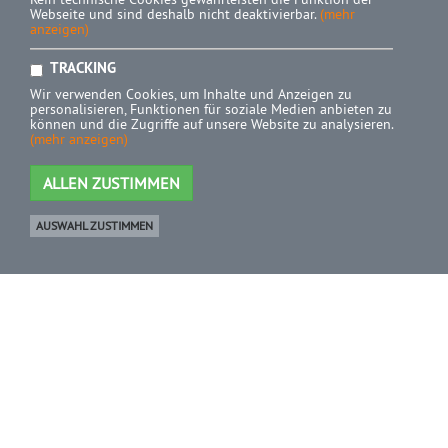
Webseite und sind deshalb nicht deaktivierbar.
(mehr
anzeigen)
TRACKING
Wir verwenden Cookies, um Inhalte und Anzeigen zu
personalisieren, Funktionen für soziale Medien anbieten zu
können und die Zugriffe auf unsere Website zu analysieren.
(mehr anzeigen)
ALLEN ZUSTIMMEN
AUSWAHL ZUSTIMMEN
Ware
0 Artikel