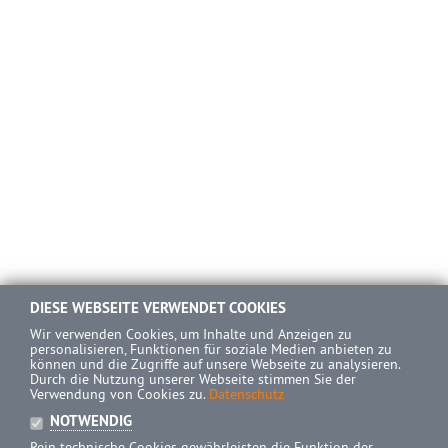
DIESE WEBSEITE VERWENDET COOKIES
Wir verwenden Cookies, um Inhalte und Anzeigen zu
personalisieren, Funktionen für soziale Medien anbieten zu
können und die Zugriffe auf unsere Webseite zu analysieren.
Durch die Nutzung unserer Webseite stimmen Sie der
Verwendung von Cookies zu.
Datenschutz
NOTWENDIG
Rein technische Cookies gewährleisten die Funktion der