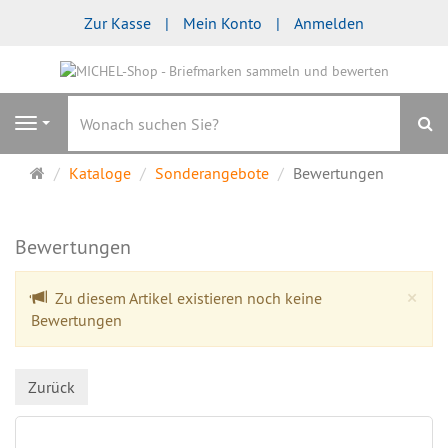
Zur Kasse
Mein Konto
Anmelden
S
Navigation
Startseite
Kataloge
Sonderangebote
Bewertungen
Bewertungen
Cl
×
Zu diesem Artikel existieren noch keine
Bewertungen
Zurück