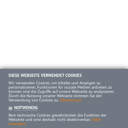
DIESE WEBSEITE VERWENDET COOKIES
Wir verwenden Cookies, um Inhalte und Anzeigen zu
personalisieren, Funktionen für soziale Medien anbieten zu
können und die Zugriffe auf unsere Webseite zu analysieren.
Durch die Nutzung unserer Webseite stimmen Sie der
Verwendung von Cookies zu.
Datenschutz
NOTWENDIG
Rein technische Cookies gewährleisten die Funktion der
Webseite und sind deshalb nicht deaktivierbar.
(mehr
anzeigen)