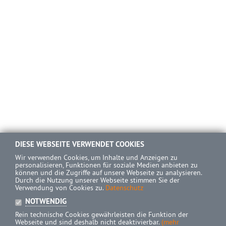
DIESE WEBSEITE VERWENDET COOKIES
Wir verwenden Cookies, um Inhalte und Anzeigen zu
personalisieren, Funktionen für soziale Medien anbieten zu
können und die Zugriffe auf unsere Webseite zu analysieren.
Durch die Nutzung unserer Webseite stimmen Sie der
Verwendung von Cookies zu.
Datenschutz
NOTWENDIG
Rein technische Cookies gewährleisten die Funktion der
Webseite und sind deshalb nicht deaktivierbar.
(mehr