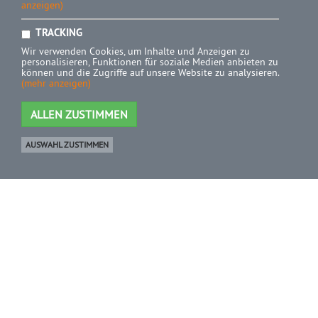
anzeigen)
TRACKING
Wir verwenden Cookies, um Inhalte und Anzeigen zu
personalisieren, Funktionen für soziale Medien anbieten zu
können und die Zugriffe auf unsere Website zu analysieren.
(mehr anzeigen)
ALLEN ZUSTIMMEN
AUSWAHL ZUSTIMMEN
Ware
0 Artikel