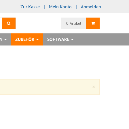
Zur Kasse
Mein Konto
Anmelden
Suchen
Warenkorb
0 Artikel
EN
ZUBEHÖR
SOFTWARE
Close
×