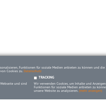
onalisieren, Funktionen für soziale Medien anbieten zu können und die Z
 von Cookies zu.
Datenschutz
TRACKING
 Webseite und sind
Wir verwenden Cookies, um Inhalte und Anzeigen 
Funktionen für soziale Medien anbieten zu können
unsere Website zu analysieren.
(mehr anzeigen)