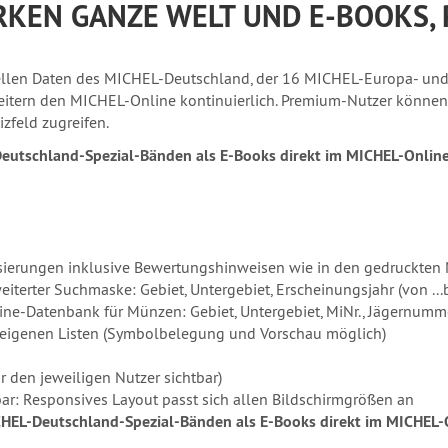
RKEN GANZE WELT UND E-BOOKS,
tuellen Daten des MICHEL-Deutschland, der 16 MICHEL-Europa- un
eitern den MICHEL-Online kontinuierlich. Premium-Nutzer können
zfeld zugreifen.
eutschland-Spezial-Bänden als E-Books direkt im MICHEL-Online
isierungen inklusive Bewertungshinweisen wie in den gedruckt
erter Suchmaske: Gebiet, Untergebiet, Erscheinungsjahr (von ...bis
e-Datenbank für Münzen: Gebiet, Untergebiet, MiNr., Jägernumm
 eigenen Listen (Symbolbelegung und Vorschau möglich)
ür den jeweiligen Nutzer sichtbar)
r: Responsives Layout passt sich allen Bildschirmgrößen an
CHEL-Deutschland-Spezial-Bänden als E-Books direkt im MICHEL-