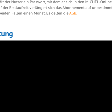
t der Nutzer ein Passwort, mit dem er sich in den MICHEL-Onlin
f der Erstlaufzeit verlängert sich das Abonnement auf unbestimm
beiden Fällen einen Monat. Es gelten die
AGB.
tung