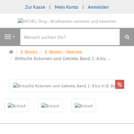
Zur Kasse
Mein Konto
Anmelden
S
Navigation
Startseite
E-Books
E-Books - Übersee
Britische Kolonien und Gebiete, Band 1: A bis ...
%