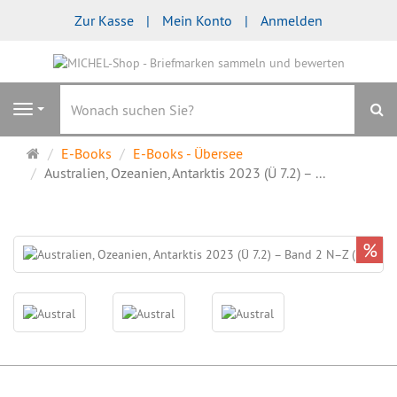
Zur Kasse
Mein Konto
Anmelden
S
Navigation
Startseite
E-Books
E-Books - Übersee
Australien, Ozeanien, Antarktis 2023 (Ü 7.2) – ...
%