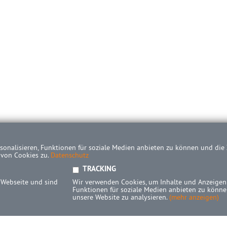
onalisieren, Funktionen für soziale Medien anbieten zu können und die Z
 von Cookies zu.
Datenschutz
TRACKING
 Webseite und sind
Wir verwenden Cookies, um Inhalte und Anzeigen 
Funktionen für soziale Medien anbieten zu können
unsere Website zu analysieren.
(mehr anzeigen)