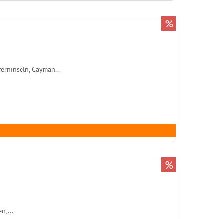
%
ferninseln, Cayman...
%
n,...