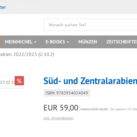
ter
MEINMICHEL
E-BOOKS
MÜNZEN
ZEITSCHRIFT
rabien 2022/2023 (Ü 10.2)
Süd- und Zentralarabie
%
ISBN: 9783954024049
EUR 59,00
Vorher EUR 98,00
Sie sparen 39.8%
zzgl. Versandkosten