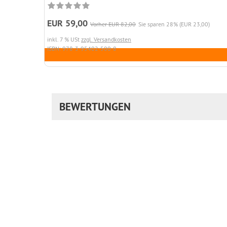
EUR 59,00
Vorher EUR 82,00
Sie sparen 28% (EUR 23,00)
inkl. 7 % USt
zzgl. Versandkosten
ISBN: 978-3-95402-500-8
BEWERTUNGEN