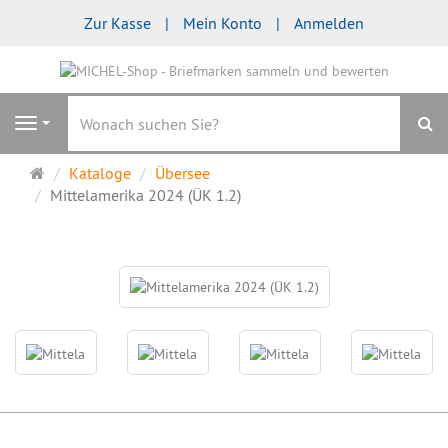
Zur Kasse
Mein Konto
Anmelden
S
Navigation
Startseite
Kataloge
Übersee
Mittelamerika 2024 (ÜK 1.2)