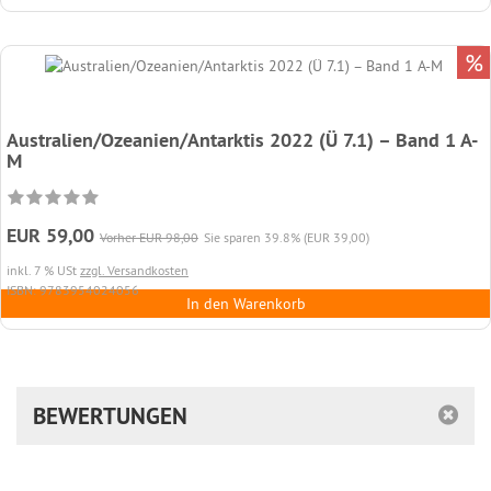
%
Australien/Ozeanien/Antarktis 2022 (Ü 7.1) – Band 1 A-
M
EUR 59,00
Vorher EUR 98,00
Sie sparen 39.8% (EUR 39,00)
inkl. 7 % USt
zzgl. Versandkosten
ISBN: 9783954024056
In den Warenkorb
BEWERTUNGEN