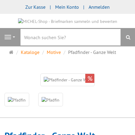
Zur Kasse
Mein Konto
Anmelden
S
Navigation
Startseite
Kataloge
Motive
Pfadfinder - Ganze Welt
%