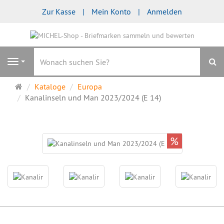
Zur Kasse
Mein Konto
Anmelden
S
Navigation
Startseite
Kataloge
Europa
Kanalinseln und Man 2023/2024 (E 14)
%