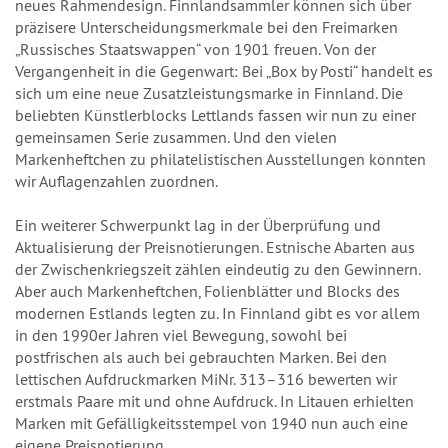
neues Rahmendesign. Finnlandsammler können sich über
präzisere Unterscheidungsmerkmale bei den Freimarken
„Russisches Staatswappen“ von 1901 freuen. Von der
Vergangenheit in die Gegenwart: Bei „Box by Posti“ handelt es
sich um eine neue Zusatzleistungsmarke in Finnland. Die
beliebten Künstlerblocks Lettlands fassen wir nun zu einer
gemeinsamen Serie zusammen. Und den vielen
Markenheftchen zu philatelistischen Ausstellungen konnten
wir Auflagenzahlen zuordnen.
Ein weiterer Schwerpunkt lag in der Überprüfung und
Aktualisierung der Preisnotierungen. Estnische Abarten aus
der Zwischenkriegszeit zählen eindeutig zu den Gewinnern.
Aber auch Markenheftchen, Folienblätter und Blocks des
modernen Estlands legten zu. In Finnland gibt es vor allem
in den 1990er Jahren viel Bewegung, sowohl bei
postfrischen als auch bei gebrauchten Marken. Bei den
lettischen Aufdruckmarken MiNr. 313–316 bewerten wir
erstmals Paare mit und ohne Aufdruck. In Litauen erhielten
Marken mit Gefälligkeitsstempel von 1940 nun auch eine
eigene Preisnotierung.