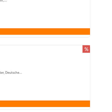
n,...
%
r, Deutsche...