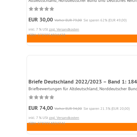
Altdeutschland, Norddeutscher Bund und Deutsches Reich, 
EUR 30,00
Vorher EUR 79,00
Sie sparen 62% (EUR 49,00)
inkl. 7 % USt
zzgl. Versandkosten
ISBN: 9783954024438
Briefe Deutschland 2022/2023 – Band 1: 1
Briefbewertungen für Altdeutschland, Norddeutscher Bun
EUR 74,00
Vorher EUR 94,00
Sie sparen 21.3% (EUR 20,00)
inkl. 7 % USt
zzgl. Versandkosten
ISBN: 9783954024346