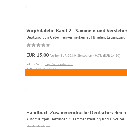
Vorphilatelie Band 2 - Sammeln und Verstehe
Deutung von Gebührenvermerken auf Briefen. Ergänzung b
EUR 15,00
Vorher EUR 29,80
Sie sparen 49.7% (EUR 14,80)
inkl. 7 % USt
zzgl. Versandkosten
ISBN: 9783878585534
Handbuch Zusammendrucke Deutsches Reich
Autor: Jürgen Hettinger Zusammenstellung und Erweiter