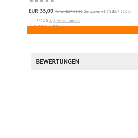
EUR 35,00
Vorher EUR 98,00
Sie sparen 64.3% (EUR 63,00)
inkl. 7 % USt
zzgl. Versandkosten
ISBN: 9783954023004
BEWERTUNGEN