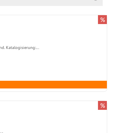
%
d. Katalogisierung:...
%