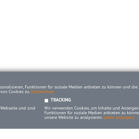
onalisieren, Funktionen für soziale Medien anbieten zu können und die Z
 von Cookies zu.
Datenschutz
TRACKING
 Webseite und sind
Wir verwenden Cookies, um Inhalte und Anzeigen 
Funktionen für soziale Medien anbieten zu können
unsere Website zu analysieren.
(mehr anzeigen)