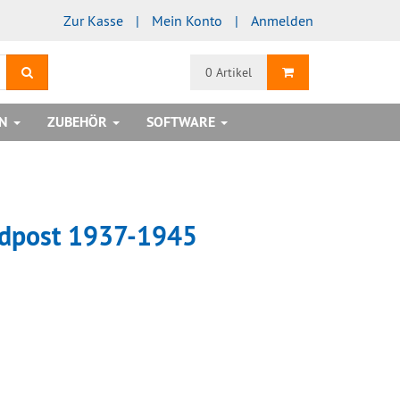
Zur Kasse
Mein Konto
Anmelden
Suchen
Warenkorb
0 Artikel
EN
ZUBEHÖR
SOFTWARE
ldpost 1937-1945